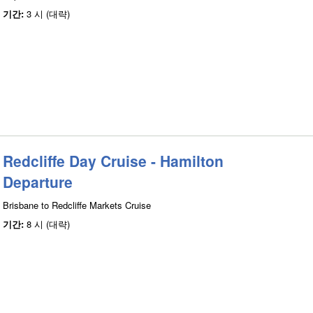
기간:
3 시 (대략)
Redcliffe Day Cruise - Hamilton
Departure
Brisbane to Redcliffe Markets Cruise
기간:
8 시 (대략)