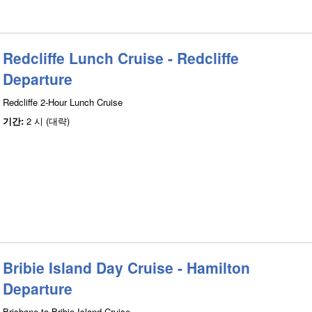
Redcliffe Lunch Cruise - Redcliffe
Departure
Redcliffe 2-Hour Lunch Cruise
기간:
2 시 (대략)
Bribie Island Day Cruise - Hamilton
Departure
Brisbane to Bribie Island Cruise